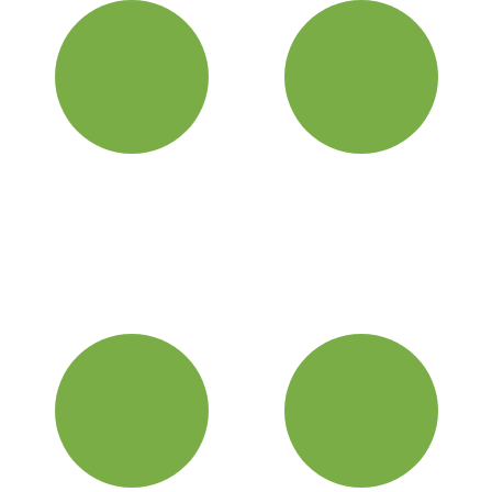
Вы делаете запрос
Согласовываем все
детали
Звонок, почта или визит в
офис, мы обсуждаем
Определяем окончательную
основные вопросы
стоимость и дату
строительства