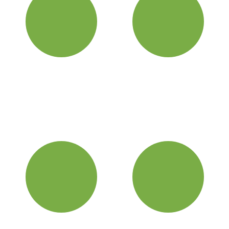
Вы делаете запрос
Согласовываем все
детали
Звонок, почта или визит в
офис, мы обсуждаем
Определяем окончательную
основные вопросы
стоимость и дату
строительства
Составляем договор
Завоз материала на